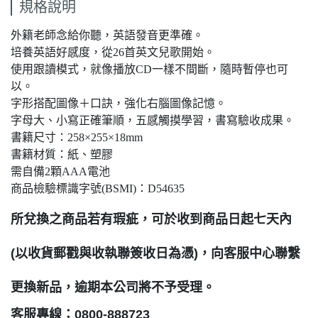
規格說明
外籍老師念給你聽，英語發音更準確。
培養英語好感度，從26首英文兒歌開始。
使用跟讀模式，就像播放CD一樣不間斷，隨時暫停也可
以。
字形搭配圖像＋口訣，強化右腦圖像記憶。
字母大、小寫正確筆順，五感觸摸學習，書寫驗收成果。
書籍尺寸：258×255×18mm
書籍材質：紙、塑膠
需自備2顆AAA電池
商品檢驗標識字號(BSMI)：D54635
所兌換之商品若有瑕疵，可於收到商品日起七天內
(以收貨郵戳與收執聯簽收日為憑)，向客服中心聯繫
更換新品，逾期本公司將不予受理。
客服專線：0800-888723